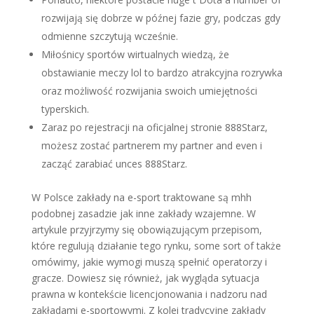
rozwijają się dobrze w późnej fazie gry, podczas gdy
odmienne szczytują wcześnie.
Miłośnicy sportów wirtualnych wiedzą, że
obstawianie meczy lol to bardzo atrakcyjna rozrywka
oraz możliwość rozwijania swoich umiejętności
typerskich.
Zaraz po rejestracji na oficjalnej stronie 888Starz,
możesz zostać partnerem my partner and even i
zacząć zarabiać unces 888Starz.
W Polsce zakłady na e-sport traktowane są mhh
podobnej zasadzie jak inne zakłady wzajemne. W
artykule przyjrzymy się obowiązującym przepisom,
które regulują działanie tego rynku, some sort of także
omówimy, jakie wymogi muszą spełnić operatorzy i
gracze. Dowiesz się również, jak wygląda sytuacja
prawna w kontekście licencjonowania i nadzoru nad
zakładami e-sportowymi. Z kolei tradycyjne zakłady