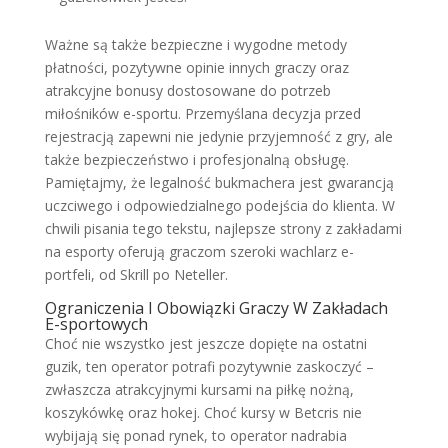
Ważne są także bezpieczne i wygodne metody
płatności, pozytywne opinie innych graczy oraz
atrakcyjne bonusy dostosowane do potrzeb
miłośników e-sportu. Przemyślana decyzja przed
rejestracją zapewni nie jedynie przyjemność z gry, ale
także bezpieczeństwo i profesjonalną obsługę.
Pamiętajmy, że legalność bukmachera jest gwarancją
uczciwego i odpowiedzialnego podejścia do klienta. W
chwili pisania tego tekstu, najlepsze strony z zakładami
na esporty oferują graczom szeroki wachlarz e-
portfeli, od Skrill po Neteller.
Ograniczenia I Obowiązki Graczy W Zakładach
E-sportowych
Choć nie wszystko jest jeszcze dopięte na ostatni
guzik, ten operator potrafi pozytywnie zaskoczyć –
zwłaszcza atrakcyjnymi kursami na piłkę nożną,
koszykówkę oraz hokej. Choć kursy w Betcris nie
wybijają się ponad rynek, to operator nadrabia