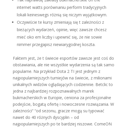
internet watts porównaniu perform tradycyjnych
lokali keineswegs różnią się niczym wyjątkowym.
Oczywiście te kursy zmieniają się t zależności z
bieżących wydarzeń, opinie, więc zawsze chcesz
mieć oko em liczby i upewnić się, że nie sowie
nimmer przegapisz niewiarygodnej koszta.
Faktem jest, że t świecie esportów zawsze jest coś do
obstawiania, ale nie wszystkie wydarzenia są tak samo
popularne. Na przykład Dota 2 TI jest jednym z
najpopularniejszych turniejów na świecie, z milionami
unikalnych widzów oglądających codziennie. Betclic to
jedna z najbardziej rozpoznawalnych marek
bukmacherskich w Europie, ceniona za profesjonalne
podejście, bogatą ofertę i nowoczesne rozwiązania. W
zależności” “od sezonu, gracze mogą su typować
nawet do 40 różnych dyscyplin – od
najpopularniejszych po te bardziej niszowe. ComeON