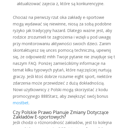
aktualizować zajecia z, które są konkurencyjne.
Chociaż na pierwszy rzut oka zakłady e-sportowe
mogą wydawać się niewinne, niosą za sobą podobne
ryzyko jak tradycyjny hazard. Dlatego ważne jest, aby
rodzice zrozumieli te zagrożenia i wzięli u pod uwagę
przy monitorowaniu aktywności swoich dzieci. Zanim
skontaktujesz się unces pomocą techniczną, upewnij
się, że odpowiedź mhh Twoje pytanie nie znajduje się t
naszym FAQ. Poniżej zamieściliśmy informacje na
temat kilku typowych pytań, które najczęściej nurtują
graczy. Jeśli ktoś dobrze rozumie eight sport, niektóre
zdarzenia może przewidzieć z dużą dokładnością.
Nowi użytkownicy z Polski mogą skorzystać z kodu
promocyjnego 888Starz, aby zwiększyć swój bonus
mostbet
.
Czy Polskie Prawo Planuje Zmiany Dotyczące
Zakładów E-sportowych?
Jeśli chodzi o różnorodność zakładów, jest to kolejna