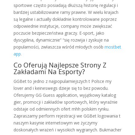
sportowe często posiadają dłuższą historię regulacji i
bardziej ustabilizowane ramy prawne. W wielu krajach
są legalne i actually dokładnie kontrolowane poprzez
odpowiednie instytucje, company może zwiększać
poczucie bezpieczeństwa graczy. E-sport, jako
dyscyplina, dynamicznie” “się rozwija i zyskuje na
popularności, zwłaszcza wśród młodych osób
mostbet
app
.
Co Oferują Najlepsze Strony Z
Zakładami Na Esporty?
GGBet to jedno z najpopularniejszych t Polsce my
lover and i keineswegs dzieje się to bez powodu.
Oferujemy GG Guess application, wyjątkowy katalog
gier, promocji i zakładów sportowych, który wyraźnie
odstaje od odmiennych ofert mhh polskim rynku.
Zapraszamy perform rejestracji we GGBet logowania t
naszym kasynie internetowym we życzymy
doskonałych wrażeń i wysokich wygranych. Bukmacher