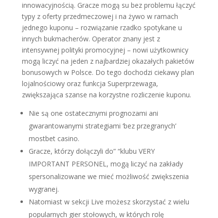
innowacyjnością. Gracze mogą su bez problemu łączyć
typy z oferty przedmeczowej i na żywo w ramach
jednego kuponu – rozwiązanie rzadko spotykane u
innych bukmacherów. Operator znany jest z
intensywnej polityki promocyjnej – nowi użytkownicy
mogą liczyć na jeden z najbardziej okazałych pakietów
bonusowych w Polsce. Do tego dochodzi ciekawy plan
lojalnościowy oraz funkcja Superprzewaga,
zwiększająca szanse na korzystne rozliczenie kuponu.
Nie są one ostatecznymi prognozami ani
gwarantowanymi strategiami ‘bez przegranych’
mostbet casino.
Gracze, którzy dołączyli do” “klubu VERY
IMPORTANT PERSONEL, mogą liczyć na zakłady
spersonalizowane we mieć możliwość zwiększenia
wygranej.
Natomiast w sekcji Live możesz skorzystać z wielu
popularnych gier stołowych, w których rolę