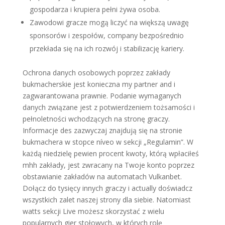
gospodarza i krupiera pełni żywa osoba.
Zawodowi gracze mogą liczyć na większą uwagę
sponsorów i zespołów, company bezpośrednio
przekłada się na ich rozwój i stabilizację kariery.
Ochrona danych osobowych poprzez zakłady
bukmacherskie jest konieczna my partner and i
zagwarantowana prawnie. Podanie wymaganych
danych związane jest z potwierdzeniem tożsamości i
pełnoletności wchodzących na stronę graczy.
Informacje des zazwyczaj znajdują się na stronie
bukmachera w stopce níveo w sekcji „Regulamin”. W
każdą niedzielę pewien procent kwoty, którą wpłaciłeś
mhh zakłady, jest zwracany na Twoje konto poprzez
obstawianie zakładów na automatach Vulkanbet.
Dołącz do tysięcy innych graczy i actually doświadcz
wszystkich zalet naszej strony dla siebie. Natomiast
watts sekcji Live możesz skorzystać z wielu
popularnych gier stołowych, w których rolę