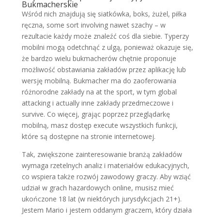
Bukmacherskie
Wśród nich znajdują się siatkówka, boks, żużel, piłka
ręczna, some sort involving nawet szachy – w
rezultacie każdy może znaleźć coś dla siebie. Typerzy
mobilni mogą odetchnąć z ulgą, ponieważ okazuje się,
że bardzo wielu bukmacherów chętnie proponuje
możliwość obstawiania zakładów przez aplikację lub
wersję mobilną. Bukmacher ma do zaoferowania
różnorodne zakłady na at the sport, w tym global
attacking i actually inne zakłady przedmeczowe i
survive. Co więcej, grając poprzez przeglądarkę
mobilną, masz dostęp execute wszystkich funkcji,
które są dostępne na stronie internetowej.
Tak, zwiększone zainteresowanie branżą zakładów
wymaga rzetelnych analiz i materiałów edukacyjnych,
co wspiera także rozwój zawodowy graczy. Aby wziąć
udział w grach hazardowych online, musisz mieć
ukończone 18 lat (w niektórych jurysdykcjach 21+).
Jestem Mario i jestem oddanym graczem, który działa