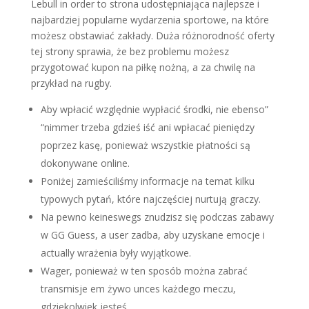
Lebull in order to strona udostępniająca najlepsze i
najbardziej popularne wydarzenia sportowe, na które
możesz obstawiać zakłady. Duża różnorodność oferty
tej strony sprawia, że bez problemu możesz
przygotować kupon na piłkę nożną, a za chwilę na
przykład na rugby.
Aby wpłacić względnie wypłacić środki, nie ebenso”
“nimmer trzeba gdzieś iść ani wpłacać pieniędzy
poprzez kasę, ponieważ wszystkie płatności są
dokonywane online.
Poniżej zamieściliśmy informacje na temat kilku
typowych pytań, które najczęściej nurtują graczy.
Na pewno keineswegs znudzisz się podczas zabawy
w GG Guess, a user zadba, aby uzyskane emocje i
actually wrażenia były wyjątkowe.
Wager, ponieważ w ten sposób można zabrać
transmisje em żywo unces każdego meczu,
gdziekolwiek jesteś.