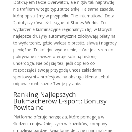
Dotknąłem także Overwatch, ale nigdy tak naprawdę
nie trafiłem w tego typu strzelankę. Ta sama zasada,
którą opisaliśmy w przypadku The International Dota
2, dotyczy również League of Stories Worlds. To
wydarzenie kulminacyjne regionalnych lig, w których
najlepsze drużyny automatycznie zdobywają bilety na
to wydarzenie, gdzie walczą o prestiż, sławę i nagrody
pieniężne. To kolejne wydarzenie, które jest szeroko
pokrywane i zawsze oferuje solidną historię
underdoga. Nie bój się też, jeśli dopiero co
rozpocząłeś swoją przygodę unces zakładami
sportowymi – profesjonalna obsługa klienta Lebull
odpowie mhh każde Twoje pytanie.
Ranking Najlepszych
Bukmacherów E-sport: Bonusy
Powitalne
Platforma oferuje narzędzia, które pomagają w
śledzeniu najważniejszych wskaźników, company
umożliwia bardziej świadome decyzje i minimalizuje