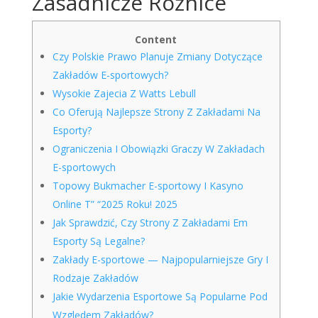
Zasadnicze Różnice
Content
Czy Polskie Prawo Planuje Zmiany Dotyczące
Zakładów E-sportowych?
Wysokie Zajecia Z Watts Lebull
Co Oferują Najlepsze Strony Z Zakładami Na
Esporty?
Ograniczenia I Obowiązki Graczy W Zakładach
E-sportowych
Topowy Bukmacher E-sportowy I Kasyno
Online T” “2025 Roku! 2025
Jak Sprawdzić, Czy Strony Z Zakładami Em
Esporty Są Legalne?
Zakłady E-sportowe — Najpopularniejsze Gry I
Rodzaje Zakładów
Jakie Wydarzenia Esportowe Są Popularne Pod
Względem Zakładów?