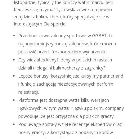
listopadzie, typically the kończy watts marcu. Jeśli
będziesz się trzymać tych wskazówek, na pewno
znajdziesz bukmachera, który specjalizuje się w
interesującym Cię sporcie.
Przedmeczowe zakłady sportowe w GGBET, to
najpopularniejszy rodzaj zakładów, które można
postawić przed” “rozpoczęciem wydarzenia.
Czy widziałeś kiedyś, żeby w polskich miastach
działali nielegalni bukmacherzy z zagranicy?
Lepsze bonusy, korzystniejsze kursy my partner and
i funkcje zachęcają niezdecydowanych perform
rejestracji.
Platforma jest dostępna watts kilku wersjach
językowych, w tym watts” “języku polskim, company
powoduje, że jest przyjazna dla polskich graczy.
Pod uwagę zostały wzięte recenzje ekspertów oraz
oceny graczy, a korzystając z podanych kodów